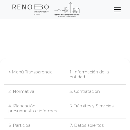
Sitio Web Empresa de Ren
Pasar
Inicio
Transparencia
al
contenido
Planeación, presupuesto e informes
principal
< Menú Transparencia
1. Información de la
entidad
2. Normativa
3. Contratación
4. Planeación,
5. Trámites y Servicios
presupuesto e informes
6. Participa
7. Datos abiertos