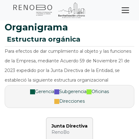
Sitio Web Empresa de Ren
Pasar
al
contenido
principal
Organigrama
estructura orgánica
Para efectos de dar cumplimiento al objeto y las funciones
de la Empresa, mediante Acuerdo 59 de Noviembre 21 de
2023 expedido por la Junta Directiva de la Entidad, se
estableció la siguiente estructura organizacional
Gerencia
Subgerencia
Oficinas
Direcciones
Junta Directiva
RenoBo