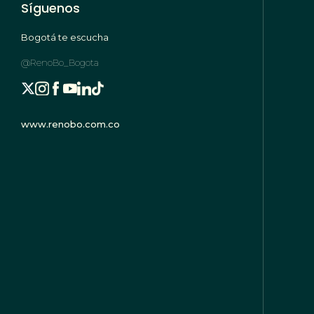
Síguenos
Bogotá te escucha
@RenoBo_Bogota
www.renobo.com.co