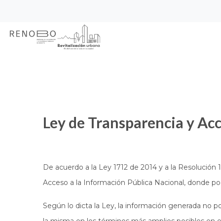
Sitio Web Empresa de Ren
Pasar
Inicio
Transparencia
al
contenido
principal
Ley de Transparencia y Ac
De acuerdo a la Ley 1712 de 2014 y a la Resolución 
Acceso a la Información Pública Nacional, donde p
Según lo dicta la Ley, la información generada no podr