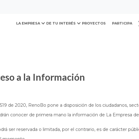
ovación y Desarrollo Urb
LA EMPRESA
DE TU INTERÉS
PROYECTOS
PARTICIPA
ceso a la Información
1519 de 2020, RenoBo pone a disposición de los ciudadanos, secto
odrán conocer de primera mano la información de La Empresa d
á ser reservada o limitada, por el contrario, es de carácter públic