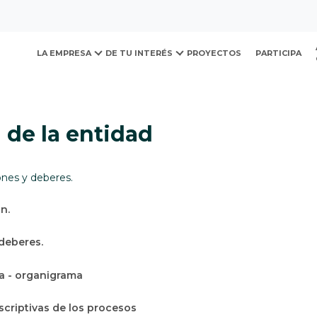
ovación y Desarrollo Urb
e la entidad
LA EMPRESA
DE TU INTERÉS
PROYECTOS
PARTICIPA
 de la entidad
iones y deberes.
n.
deberes.
ca - organigrama
scriptivas de los procesos