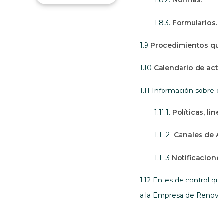
1.8.2.
Normas.
1.8.3.
Formularios.
1.9
Procedimientos que
1.10
Calendario de act
1.11 Información sobre 
1.11.1.
Políticas, l
1.11.2
Canales de 
1.11.3
Notificacion
1.12 Entes de control q
a la Empresa de Renov