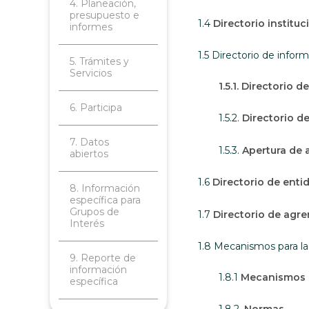
4. Planeación,
presupuesto e
1.4
Directorio instituc
informes
1.5 Directorio de infor
5. Trámites y
Servicios
1.5.1. Directorio 
6. Participa
1.5.2.
Directorio d
7. Datos
1.5.3.
Apertura de 
abiertos
1.6
Directorio de enti
8. Información
específica para
Grupos de
1.7
Directorio de agre
Interés
1.8 Mecanismos para la
9. Reporte de
información
1.8.1
Mecanismos p
específica