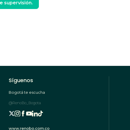
e supervisión.
Síguenos
Bogotá te escucha
@RenoBo_Bogota
www.renobo.com.co