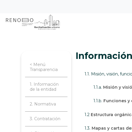
Sitio Web Empresa de Ren
Pasar
Inicio
Transparencia
Información d
al
contenido
principal
Información
< Menú
Transparencia
1.1. Misión, visión, func
1. Información
1.1.a.
Misión y visió
de la entidad
1.1.b.
Funciones y 
2. Normativa
1.2
Estructura orgáni
3. Contratación
1.3.
Mapas y cartas de