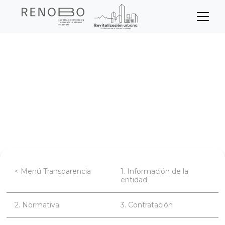
Sitio Web Empresa de Ren
Pasar
Inicio
Transparencia
al
contenido
Información de la entidad
principal
Directorio institucional
Mecanismos para la atención al
ciudadano
< Menú Transparencia
1. Información de la
entidad
2. Normativa
3. Contratación