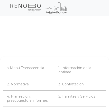
Sitio Web Empresa de Ren
Pasar
Inicio
Transparencia
al
contenido
Información de la entidad
principal
Apertura de agendas
< Menú Transparencia
1. Información de la
entidad
2. Normativa
3. Contratación
4. Planeación,
5. Trámites y Servicios
presupuesto e informes