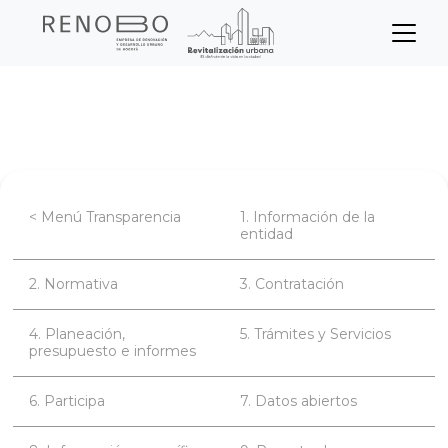
Sitio Web Empresa de Ren
Pasar
Inicio
Transparencia
Contratación
al
contenido
principal
< Menú Transparencia
1. Información de la
entidad
2. Normativa
3. Contratación
4. Planeación,
5. Trámites y Servicios
presupuesto e informes
6. Participa
7. Datos abiertos