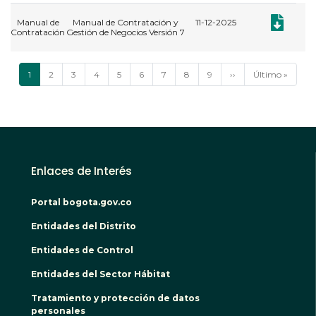
Documento:
Manual de
Manual de Contratación y
11-12-2025
Contratación
Gestión de Negocios Versión 7
Paginación
Página
1
Página
2
Página
3
Página
4
Página
5
Página
6
Página
7
Página
8
Página
9
Siguiente
››
Última
Último »
actual
página
página
Enlaces de Interés
Portal bogota.gov.co
Entidades del Distrito
Entidades de Control
Entidades del Sector Hábitat
Tratamiento y protección de datos
personales