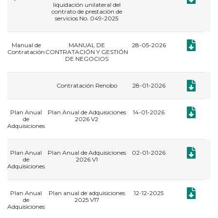
liquidación unilateral del
contrato de prestación de
servicios No. 049-2025
Documento
Manual de
MANUAL DE
28-05-2026
Contratación
CONTRATACIÓN Y GESTIÓN
DE NEGOCIOS
Documento:
Contratación Renobo
28-01-2026
Documento:
Plan Anual
Plan Anual de Adquisiciones
14-01-2026
de
2026 V2
Adquisiciones
Documento:
Plan Anual
Plan Anual de Adquisiciones
02-01-2026
de
2026 V1
Adquisiciones
Documento:
Plan Anual
Plan anual de adquisiciones
12-12-2025
de
2025 V17
Adquisiciones