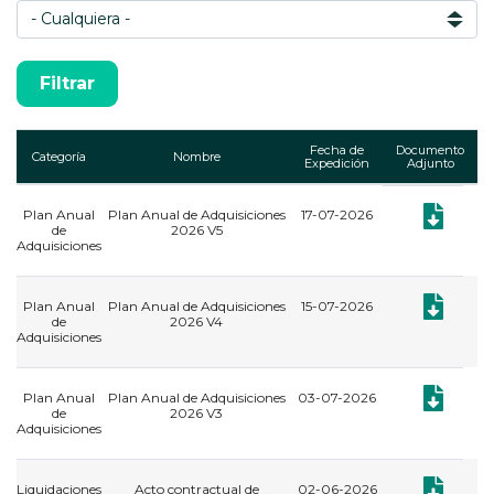
Fecha de
Documento
Categoría
Nombre
Expedición
Adjunto
Plan Anual
Plan Anual de Adquisiciones
17-07-2026
Documento:
de
2026 V5
Adquisiciones
Documento:
Plan Anual
Plan Anual de Adquisiciones
15-07-2026
de
2026 V4
Adquisiciones
Documento:
Plan Anual
Plan Anual de Adquisiciones
03-07-2026
de
2026 V3
Adquisiciones
Documento: 
Liquidaciones
Acto contractual de
02-06-2026