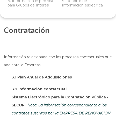
8. Información específica
9. Reporte de
para Grupos de Interés
información específica
Contratación
Información relacionada con los procesos contractuales que
adelanta la Empresa:
3.1 Plan Anual de Adquisiciones
3.2 Información contractual
Sistema Electrónico para la Contratación Pública -
Abre en una nueva ventana
SECOP
.
Nota: La información correspondiente a los
contratos suscritos por la EMPRESA DE RENOVACION