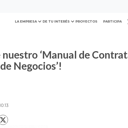
ovación y Desarrollo Urb
nual de Contratación y Gestión de Negocios’!
LA EMPRESA
DE TU INTERÉS
PROYECTOS
PARTICIPA
 de Negocios’!
r
10:13
X
acebook