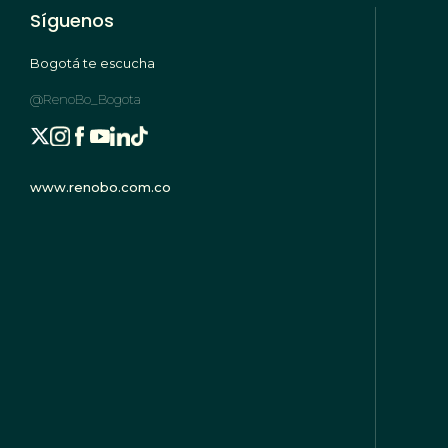
Síguenos
Bogotá te escucha
@RenoBo_Bogota
www.renobo.com.co