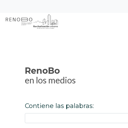
Sitio Web Empresa de Ren
Pasar
Inicio
RenoBo en los medios
al
contenido
principal
RenoBo
en los medios
Contiene las palabras: