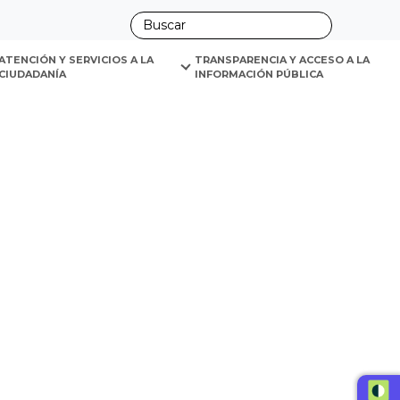
ano
ATENCIÓN Y SERVICIOS A LA 
TRANSPARENCIA Y ACCESO A LA 
CIUDADANÍA
INFORMACIÓN PÚBLICA