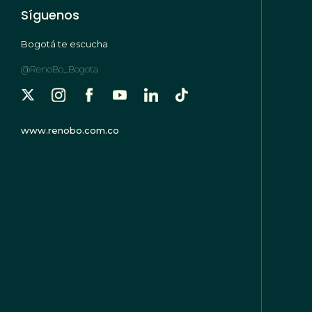
Síguenos
Bogotá te escucha
@RenoBo_Bogota
www.renobo.com.co