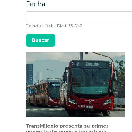
Fecha
Formato de fecha: DÍA-MES-AÑO
TransMilenio presenta su primer
proyecto de renovación urbana