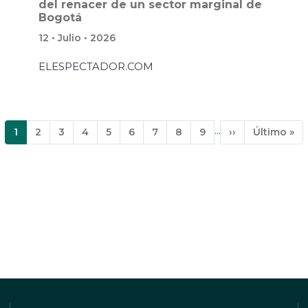
del renacer de un sector marginal de
Bogotá
12 • Julio • 2026
ELESPECTADOR.COM
…
Página
1
Página
2
Página
3
Página
4
Página
5
Página
6
Página
7
Página
8
Página
9
Siguiente
››
Última
Último »
actual
página
página