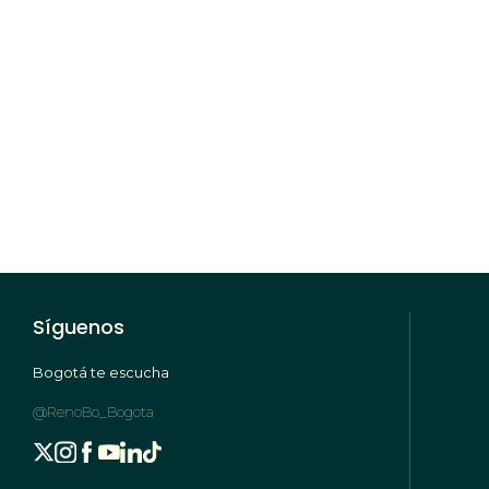
Síguenos
Bogotá te escucha
@RenoBo_Bogota