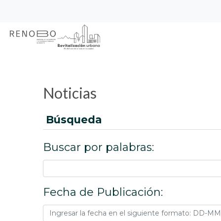
Sitio Web Empresa de Ren
Pasar
Inicio
Noticias
al
contenido
principal
Noticias
búsqueda
Buscar por palabras:
Fecha de Publicación: