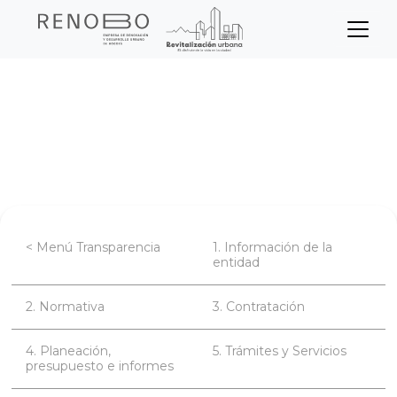
Sitio Web Empresa de Ren
Pasar
Inicio
Transparencia
al
contenido
Información específica para Grupos de
principal
Interés
< Menú Transparencia
1. Información de la
entidad
2. Normativa
3. Contratación
4. Planeación,
5. Trámites y Servicios
presupuesto e informes