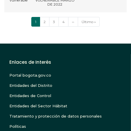
vulnerable
VULNERABLE MARZO
DE 2022
Paginación
Página
1
Página
2
Página
3
Página
4
Siguiente
››
Última
Último »
actual
página
página
Enlaces de Interés
Portal bogota.gov.co
Entidades del Distrito
Entidades de Control
Entidades del Sector Hábitat
Tratamiento y protección de datos personales
Políticas