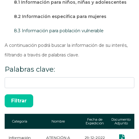
Abre en una nueva ventana
8.1 Información para niños, niñas y adolescentes
Abre en una nueva ventana
8.2 Información específica para mujeres
8.3 Información para población vulnerable
A continuación podrá buscar la información de su interés,
filtrando a través de palabras clave.
Palabras clave:
Fecha de
Documento
Categoría
Nombre
Expedición
Adjunto
Información
ATENCIÓN A
29-12-2022
Documento