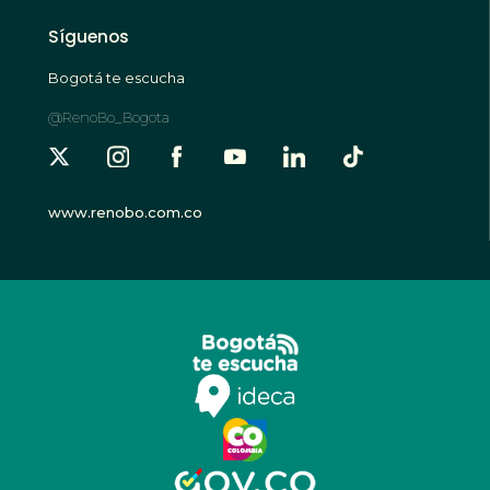
Síguenos
Bogotá te escucha
@RenoBo_Bogota
www.renobo.com.co