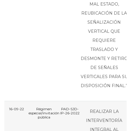
MAL ESTADO,
REUBICACIÓN DE LA
SEÑALIZACIÓN
VERTICAL QUE
REQUIERE
TRASLADO Y
DESMONTE Y RETIRO
DE SEÑALES
VERTICALES PARA SU
DISPOSICIÓN FINAL.”
16-09-22
Régimen
PAD-SJD-
REALIZAR LA
especial/invitación
IP-26-2022
I
pública
INTERVENTORÍA
INTEGRAL AL