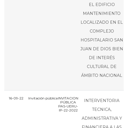
EL EDIFICIO
MANTENIMIENTO
LOCALIZADO EN EL
COMPLEJO
HOSPITALARIO SAN
JUAN DE DIOS BIEN
DE INTERÉS
CULTURAL DE
ÁMBITO NACIONAL
16-09-22
Invitación pública
INVITACION
I
INTERVENTORIA
PÚBLICA
PAS-UERU-
P
TECNICA,
IP-22-2022
I
ADMINISTRATIVA Y
FINANCIERA A LAS