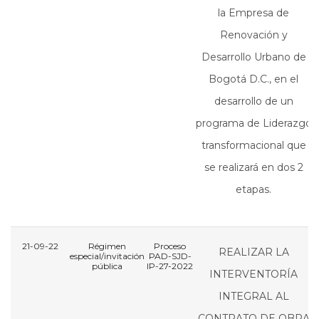
la Empresa de
Renovación y
Desarrollo Urbano de
Bogotá D.C., en el
desarrollo de un
programa de Liderazgo
transformacional que
se realizará en dos 2
etapas.
21-09-22
Régimen
Proceso
REALIZAR LA
especial/invitación
PAD-SJD-
pública
IP-27-2022
I
INTERVENTORÍA
INTEGRAL AL
CONTRATO DE OBRA