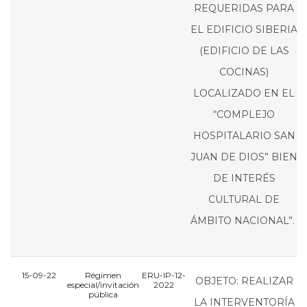
REQUERIDAS PARA
EL EDIFICIO SIBERIA
(EDIFICIO DE LAS
COCINAS)
LOCALIZADO EN EL
“COMPLEJO
HOSPITALARIO SAN
JUAN DE DIOS” BIEN
DE INTERÉS
CULTURAL DE
ÁMBITO NACIONAL”.
15-09-22
Régimen
ERU-IP-12-
E
OBJETO: REALIZAR
especial/invitación
2022
pública
LA INTERVENTORÍA