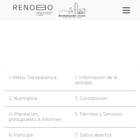
Sitio Web Empresa de Ren
Pasar
Inicio
Transparencia
Contratación
al
contenido
Convocatorias
principal
< Menú Transparencia
1. Información de la
entidad
2. Normativa
3. Contratación
4. Planeación,
5. Trámites y Servicios
presupuesto e informes
6. Participa
7. Datos abiertos