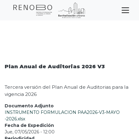
Sitio Web Empresa de Ren
Pasar
Inicio
Node
al
contenido
Plan Anual de Auditorias 2026 V3
principal
Plan Anual de Auditorias 2026 V3
Tercera versión del Plan Anual de Auditorias para la
vigencia 2026
Documento Adjunto
INSTRUMENTO FORMULACION PAA2026-V3-MAYO
-2026.xlsx
Fecha de Expedición
Jue, 07/05/2026 - 12:00
Periodicidad