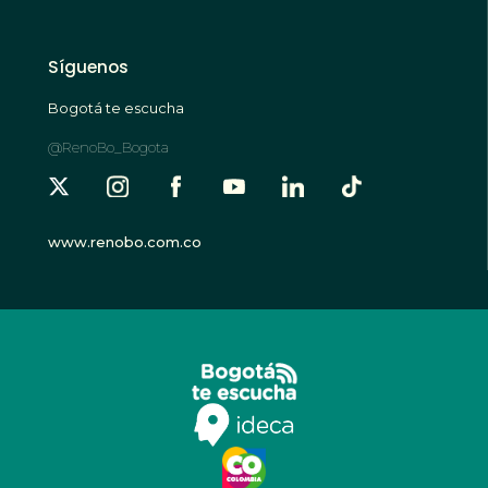
Síguenos
Bogotá te escucha
@RenoBo_Bogota
www.renobo.com.co