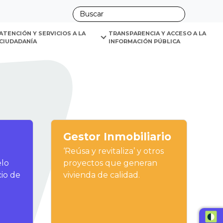
ATENCIÓN Y SERVICIOS A LA 
TRANSPARENCIA Y ACCESO A LA 
CIUDADANÍA
INFORMACIÓN PÚBLICA
ano
Gestor Inmobiliario
‘Reúsa y revitaliza’ y otros
elo
proyectos que generan
cio de
vivienda de calidad.