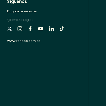
Síguenos
Bogotá te escucha
@RenoBo_Bogota
www.renobo.com.co