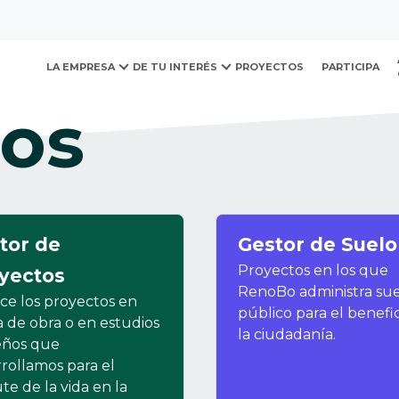
LA EMPRESA
DE TU INTERÉS
PROYECTOS
PARTICIPA
tos
ovación y Desarrollo Urb
tor de
Gestor de Suelo
Proyectos en los que
yectos
RenoBo administra su
ce los proyectos en
público para el benefi
 de obra o en estudios
la ciudadanía.
eños que
rollamos para el
ute de la vida en la