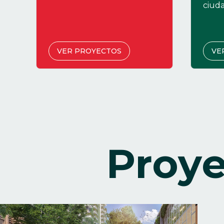
ciuda
VER PROYECTOS
VE
Proy