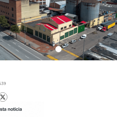
r
6:39
X
acebook