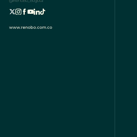
@RenoBo_Bogota
www.renobo.com.co