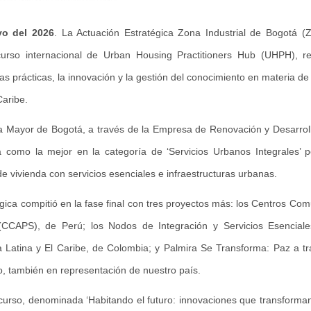
yo del 2026
. La Actuación Estratégica Zona Industrial de Bogotá (
urso internacional de Urban Housing Practitioners Hub (UHPH), 
s prácticas, la innovación y la gestión del conocimiento en materia de 
Caribe.
ía Mayor de Bogotá, a través de la Empresa de Renovación y Desarro
 como la mejor en la categoría de ‘Servicios Urbanos Integrales’ 
de vivienda con servicios esenciales e infraestructuras urbanas.
gica compitió en la fase final con tres proyectos más: los Centros Com
(CCAPS), de Perú; los Nodos de Integración y Servicios Esenciale
 Latina y El Caribe, de Colombia; y Palmira Se Transforma: Paz a tra
o, también en representación de nuestro país.
curso, denominada ‘Habitando el futuro: innovaciones que transforman