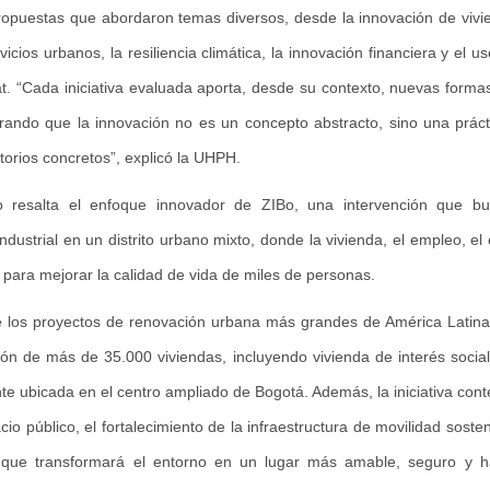
 propuestas que abordaron temas diversos, desde la innovación de viv
vicios urbanos, la resiliencia climática, la innovación financiera y el 
at. “Cada iniciativa evaluada aporta, desde su contexto, nuevas form
rando que la innovación no es un concepto abstracto, sino una práct
torios concretos”, explicó la UHPH.
o resalta el enfoque innovador de ZIBo, una intervención que bu
ndustrial en un distrito urbano mixto, donde la vivienda, el empleo, el 
n para mejorar la calidad de vida de miles de personas.
 los proyectos de renovación urbana más grandes de América Latin
ón de más de 35.000 viviendas, incluyendo vivienda de interés social 
te ubicada en el centro ampliado de Bogotá. Además, la iniciativa con
acio público, el fortalecimiento de la infraestructura de movilidad soste
 que transformará el entorno en un lugar más amable, seguro y ha