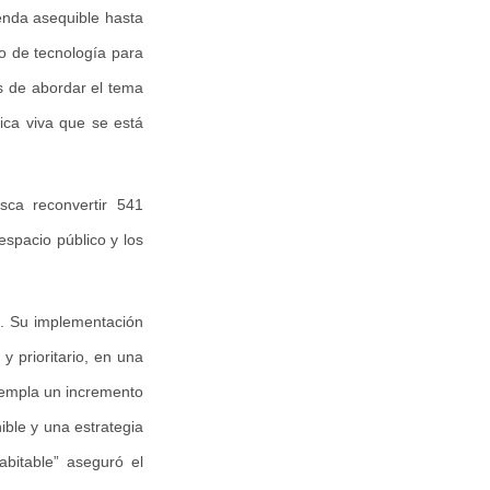
ienda asequible hasta
uso de tecnología para
as de abordar el tema
ica viva que se está
sca reconvertir 541
espacio público y los
a. Su implementación
y prioritario, en una
templa un incremento
nible y una estrategia
bitable” aseguró el