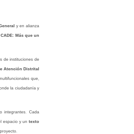
 General
y en alianza
e CADE: Más que un
s de instituciones de
e Atención Distrital
multifuncionales que,
donde la ciudadanía y
o integrantes. Cada
el espacio y un
texto
 proyecto.