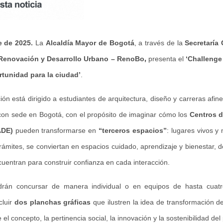
e de 2025.
La
Alcaldía Mayor de Bogotá
, a través de la
Secretaría
,
Renovación y Desarrollo Urbano – RenoBo
presenta el
‘Challeng
tunidad para la ciudad’
.
ión está dirigido a estudiantes de arquitectura, diseño y carreras afine
con sede en Bogotá, con el propósito de imaginar cómo los
Centros d
ADE)
pueden transformarse en
“terceros espacios”
: lugares vivos y 
trámites, se conviertan en espacios cuidado, aprendizaje y bienestar, 
cuentran para construir confianza en cada interacción.
drán concursar de manera individual o en equipos de hasta cuatr
cluir
dos planchas gráficas
que ilustren la idea de transformación d
el concepto, la pertinencia social, la innovación y la sostenibilidad del