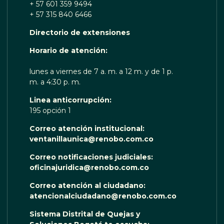
+ 57 601 359 9494
+ 57 315 840 6466
Directorio de extensiones
OTA TE ESCUCHA RENOBO
Horario de atención:
lunes a viernes de 7 a. m. a 12 m. y de 1 p.
m. a 4:30 p. m.
Linea anticorrupción:
195 opción 1
Correo atención institucional:
ventanillaunica@renobo.com.co
Correo notificaciones judiciales:
oficinajuridica@renobo.com.co
Correo atención al ciudadano:
atencionalciudadano@renobo.com.co
Sistema Distrital de Quejas y