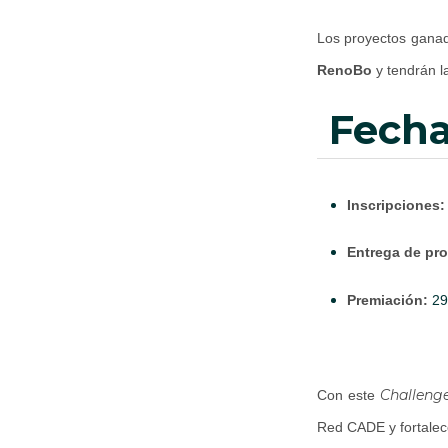
Los proyectos ganad
RenoBo
y tendrán l
fech
Inscripciones:
Entrega de pr
Premiación:
29
Challeng
Con este
Red CADE y fortalece