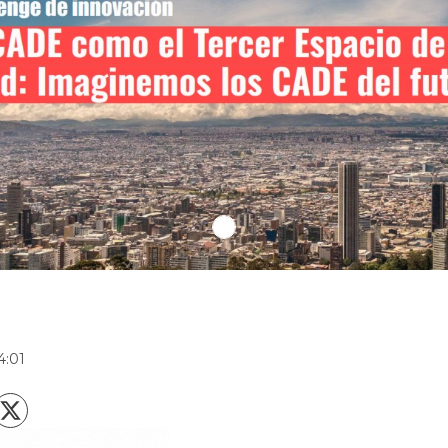
r
4:01
X
acebook