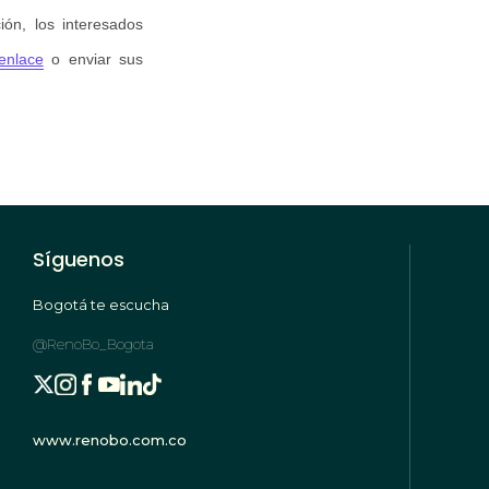
ión, los interesados
enlace
o enviar sus
Síguenos
Bogotá te escucha
@RenoBo_Bogota
www.renobo.com.co