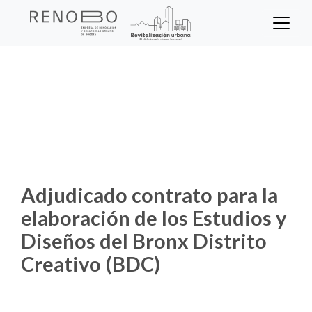
Sitio Web Empresa de Ren
Pasar
al
contenido
Inicio
Noticias
principal
Adjudicado contrato para la elaboración
de los Estudios y Diseños del Bronx Distrito
Creativo (BDC)
Adjudicado contrato para la
elaboración de los Estudios y
Diseños del Bronx Distrito
Creativo (BDC)