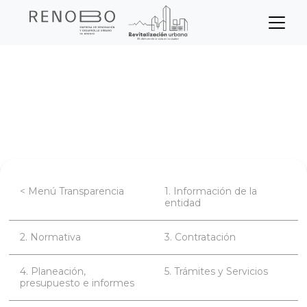
Sitio Web Empresa de Ren
Pasar
Inicio
Transparencia
al
contenido
Normativa de la entidad
principal
Acuerdo 02 de 2025
< Menú Transparencia
1. Información de la
entidad
2. Normativa
3. Contratación
4. Planeación,
5. Trámites y Servicios
presupuesto e informes