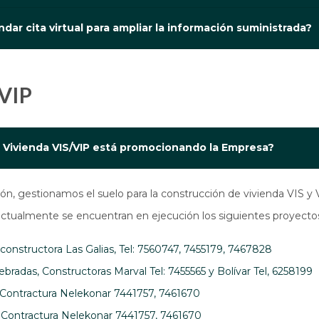
ar cita virtual para ampliar la información suministrada?
/VIP
e Vivienda VIS/VIP está promocionando la Empresa?
n, gestionamos el suelo para la construcción de vivienda VIS y V
 actualmente se encuentran en ejecución los siguientes proyecto
onstructora Las Galias, Tel: 7560747, 7455179, 7467828
adas, Constructoras Marval Tel: 7455565 y Bolívar Tel, 6258199
Contractura Nelekonar 7441757, 7461670
 Contractura Nelekonar 7441757, 7461670