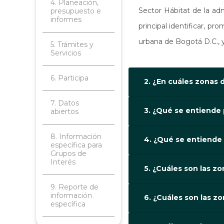
4. Planeación,
Sector Hábitat de la adm
presupuesto e
informes
principal identificar, pr
urbana de Bogotá D.C., y
5. Trámites y
Servicios
6. Participa
2. ¿En cuáles zonas 
7. Datos
3. ¿Qué se entiende 
abiertos
8. Información
4. ¿Qué se entiende
específica para
Grupos de
Interés
5. ¿Cuáles son las z
9. Reporte de
información
6. ¿Cuáles son las z
específica