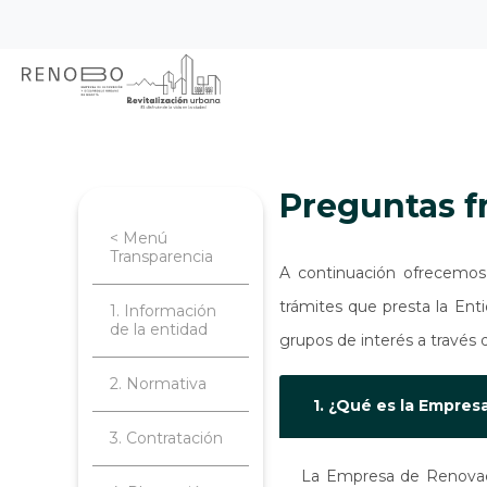
Sitio Web Empresa de Ren
Pasar
Inicio
Transparencia
Preguntas fr
al
contenido
principal
Preguntas 
< Menú
Transparencia
A continuación ofrecemos 
trámites que presta la Enti
1. Información
de la entidad
grupos de interés a través d
2. Normativa
1. ¿Qué es la Empre
3. Contratación
La Empresa de Renovació