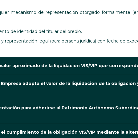
uier mecanismo de representación otorgado formalmente (en c
to de identidad del titular del predio.
 y representación legal (para persona jurídica) con fecha de exped
valor aproximado de la liquidación VIS/VIP que correspond
 Empresa adopta el valor de la liquidación de la obligación
mentación para adherirse al Patrimonio Autónomo Subord
a el cumplimiento de la obligación VIS/VIP mediante la al