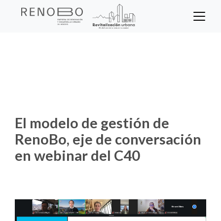
Sitio Web Empresa de Ren
Pasar
al
contenido
Inicio
Noticias
principal
El modelo de gestión de RenoBo, eje de
conversación en webinar del C40
El modelo de gestión de
RenoBo, eje de conversación
en webinar del C40