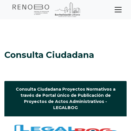
Sitio Web Empresa de Ren
Pasar
Inicio
Consulta Ciudadana
al
contenido
principal
Consulta Ciudadana
Consulta Ciudadana Proyectos Normativos a
través de Portal único de Publicación de
Proyectos de Actos Administrativos -
LEGALBOG