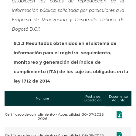
establecen los costos de reproducción de la
información pública, solicitada por particulares a la
Empresa de Renovación y Desarrollo Urbano de
Bogotá D.C.”.
9.2.3 Resultados obtenidos en el sistema de
información para el registro, seguimiento,
monitoreo y generación del índice de
cumplimiento (ITA) de los sujetos obligados en la
ley 1712 de 2014
Fecha de
Documento
Nombre
Expedición
Adjunto
Certificado de cumplimiento - Accesibilidad
30-07-2026
Documento:
2026
Documento:
Certificado de cumplimiento - Accesibilidad
09-09-2025