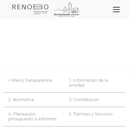
Sitio Web Empresa de Ren
Pasar
Inicio
Transparencia
al
contenido
Reporte de información específica
principal
Transparencia Pasiva
< Menú Transparencia
1. Información de la
entidad
2. Normativa
3. Contratación
4. Planeación,
5. Trámites y Servicios
presupuesto e informes