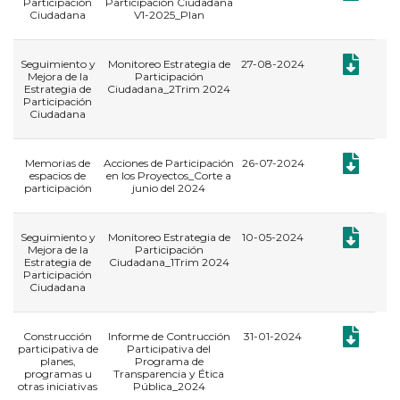
Participación
Participación Ciudadana
Ciudadana
V1-2025_Plan
Documento:
Seguimiento y
Monitoreo Estrategia de
27-08-2024
Mejora de la
Participación
Estrategia de
Ciudadana_2Trim 2024
Participación
Ciudadana
Documento:
Memorias de
Acciones de Participación
26-07-2024
espacios de
en los Proyectos_Corte a
participación
junio del 2024
Documento:
Seguimiento y
Monitoreo Estrategia de
10-05-2024
Mejora de la
Participación
Estrategia de
Ciudadana_1Trim 2024
Participación
Ciudadana
Documento:
Construcción
Informe de Contrucción
31-01-2024
participativa de
Participativa del
planes,
Programa de
programas u
Transparencia y Ética
otras iniciativas
Pública_2024