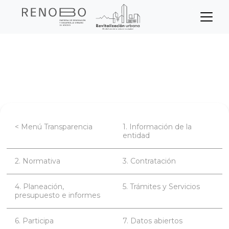
Sitio Web Empresa de Ren
Pasar
Inicio
Transparencia
Participa
al
contenido
Participación ciudadana
principal
< Menú Transparencia
1. Información de la
entidad
2. Normativa
3. Contratación
4. Planeación,
5. Trámites y Servicios
presupuesto e informes
6. Participa
7. Datos abiertos