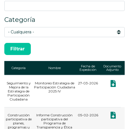
Categoría
Fecha de
Documento
Categoría
Nombre
Expedición
Adjunto
Seguimiento y
Monitoreo Estrategia de
27-03-2026
Documento:
Mejora de la
Participación Ciudadana
Estrategia de
2025 IV
Participación
Ciudadana
Documento:
Construcción
Informe Construcción
05-02-2026
participativa de
participativa del
planes,
Programa de
programas u
Transparencia y Ética