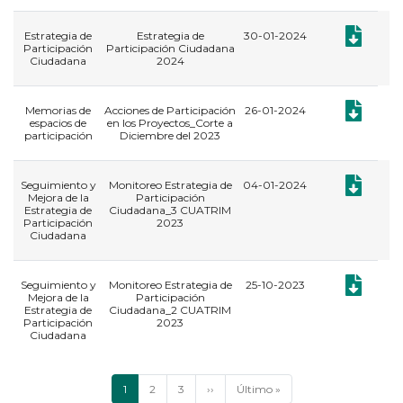
Documento:
Estrategia de
Estrategia de
30-01-2024
Participación
Participación Ciudadana
Ciudadana
2024
Documento:
Memorias de
Acciones de Participación
26-01-2024
espacios de
en los Proyectos_Corte a
participación
Diciembre del 2023
Documento:
Seguimiento y
Monitoreo Estrategia de
04-01-2024
Mejora de la
Participación
Estrategia de
Ciudadana_3 CUATRIM
Participación
2023
Ciudadana
Documento:
Seguimiento y
Monitoreo Estrategia de
25-10-2023
Mejora de la
Participación
Estrategia de
Ciudadana_2 CUATRIM
Participación
2023
Ciudadana
Paginación
Página
1
Página
2
Página
3
Siguiente
››
Última
Último »
actual
página
página