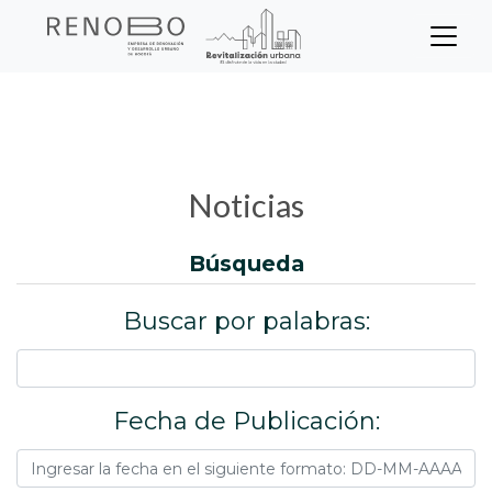
Sitio Web Empresa de Ren
Pasar
Inicio
Noticias
al
contenido
principal
Noticias
búsqueda
Buscar por palabras:
Fecha de Publicación: