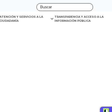
ano
ATENCIÓN Y SERVICIOS A LA 
TRANSPARENCIA Y ACCESO A LA 
CIUDADANÍA
INFORMACIÓN PÚBLICA