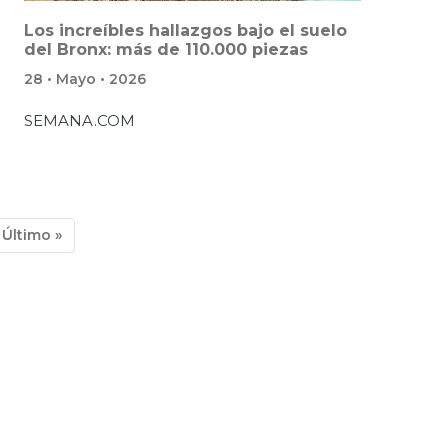
Los increíbles hallazgos bajo el suelo
del Bronx: más de 110.000 piezas
28 • Mayo • 2026
SEMANA.COM
iente
Última
Último »
ina
página