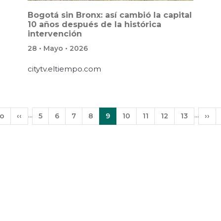
Bogotá sin Bronx: así cambió la capital
10 años después de la histórica
intervención
28 • Mayo • 2026
citytv.eltiempo.com
…
…
ro
Página
‹‹
Página
5
Página
6
Página
7
Página
8
Página
9
Página
10
Página
11
Página
12
Página
13
Sigu
››
anterior
actual
pág