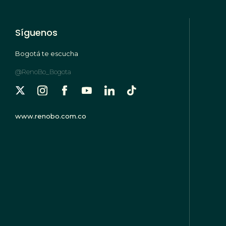
Síguenos
Bogotá te escucha
@RenoBo_Bogota
www.renobo.com.co