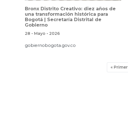
Bronx Distrito Creativo: diez años de
una transformación histórica para
Bogotá | Secretaría Distrital de
Gobierno
28 • Mayo • 2026
gobiernobogota.gov.co
Paginación
Primera
« Prime
página