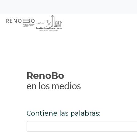
Sitio Web Empresa de Ren
Pasar
Inicio
RenoBo en los medios
al
contenido
principal
RenoBo
en los medios
Contiene las palabras: