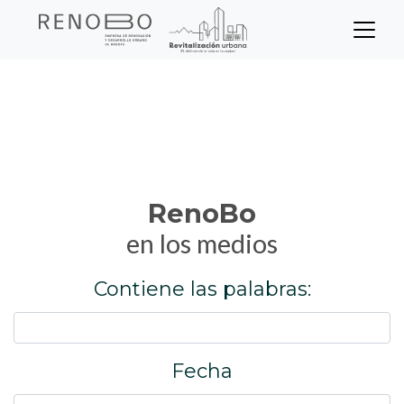
Sitio Web Empresa de Ren
Pasar
Inicio
RenoBo en los medios
al
contenido
principal
RenoBo
en los medios
Contiene las palabras:
Fecha