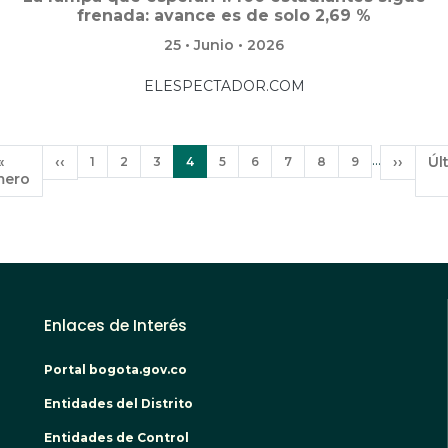
frenada: avance es de solo 2,69 %
25 • Junio • 2026
ELESPECTADOR.COM
Paginación
…
Primera
«
Página
‹‹
Página
Página
Página
Página
Página
Página
Página
Página
Página
Siguien
››
Úl
Úl
1
2
3
4
5
6
7
8
9
mero
página
anterior
actual
página
pá
Enlaces de Interés
Portal bogota.gov.co
Entidades del Distrito
Entidades de Control