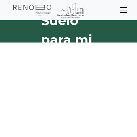
Sitio Web Empresa de Ren
Pasar
header_proyecto
al
Suelo
contenido
principal
para mi
Casa
Fecha de
actualización:
03-07-2025