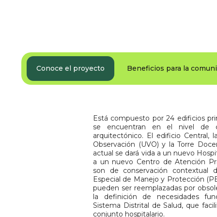
Conoce el proyecto
Beneficios para la comun
Está compuesto por 24 edificios prin
se encuentran en el nivel de c
arquitectónico. El edificio Central,
Observación (UVO) y la Torre Docen
actual se dará vida a un nuevo Hospit
a un nuevo Centro de Atención Pri
son de conservación contextual 
Especial de Manejo y Protección (PE
pueden ser reemplazadas por obsol
la definición de necesidades func
Sistema Distrital de Salud, que facil
conjunto hospitalario.