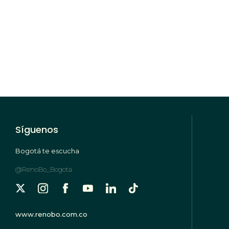
Síguenos
Bogotá te escucha
@RenoBo_Bogota
www.renobo.com.co