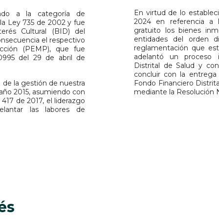
En virtud de lo estable
do a la categoría de
2024 en referencia a la
a Ley 735 de 2002 y fue
gratuito los bienes inm
rés Cultural (BID) del
entidades del orden di
nsecuencia el respectivo
reglamentación que est
ección (PEMP), que fue
adelantó un proceso in
0995 del 29 de abril de
Distrital de Salud y con 
concluir con la entrega
o de la gestión de nuestra
Fondo Financiero Distrit
 año 2015, asumiendo con
mediante la Resolución 
 417 de 2017, el liderazgo
elantar las labores de
rés