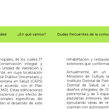
idad
¿En qué vamos?
Dudas frecuentes de la comu
cipales, de los cuales 17
rehabilitación y restaur
onservación integral y
exteriores que conforman
 la Unidad de Valoración y
Actualmente, en un
te, en cuya localización
Ministerio de Cultura, 
al Público Universitario y
Instituto Distrital de Pat
oritaria en Salud (CAPS)
Distrital de Salud, se
de acuerdo con el Plan
diseños integrales de 12
MP). Estas edificaciones
patrimonial y de 5 espa
escencia o por efecto de
plazoletas interiores d
ionales específicas del
ejecutando obras de res
iten el desarrollo de este
cuentan con autorizacion