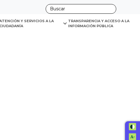
ano
ATENCIÓN Y SERVICIOS A LA 
TRANSPARENCIA Y ACCESO A LA 
CIUDADANÍA
INFORMACIÓN PÚBLICA
ha de actualización: 16-04-2025