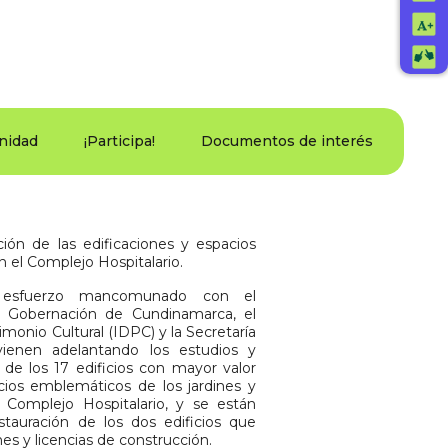
nidad
¡Participa!
Documentos de interés
ación de las edificaciones y espacios
 el Complejo Hospitalario.
 esfuerzo mancomunado con el
la Gobernación de Cundinamarca, el
rimonio Cultural (IDPC) y la Secretaría
 vienen adelantando los estudios y
 de los 17 edificios con mayor valor
cios emblemáticos de los jardines y
el Complejo Hospitalario, y se están
tauración de los dos edificios que
es y licencias de construcción.