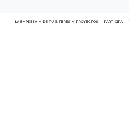
ovación y Desarrollo Urb
LA EMPRESA
DE TU INTERÉS
PROYECTOS
PARTICIPA
o San
Fec
os