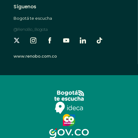
Síguenos
Bogotá te escucha
@RenoBo_Bogota
www.renobo.com.co