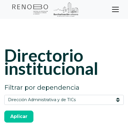
Sitio Web Empresa de Ren
Pasar
Inicio
Directorio de funcionarios
al
contenido
principal
directorio
institucional
Filtrar por dependencia