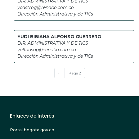
DIR. ADMINISTRATIVA Y DE TICS
ycastrog@renobo.com.co
Dirección Administrativa y de TICs
YUDI BIBIANA ALFONSO GUERRERO
DIR. ADMINISTRATIVA Y DE TICS
yalfonsog@renobo.com.co
Dirección Administrativa y de TICs
Paginación
Página
‹‹
Page 2
anterior
Enlaces de Interés
Portal bogota.gov.co