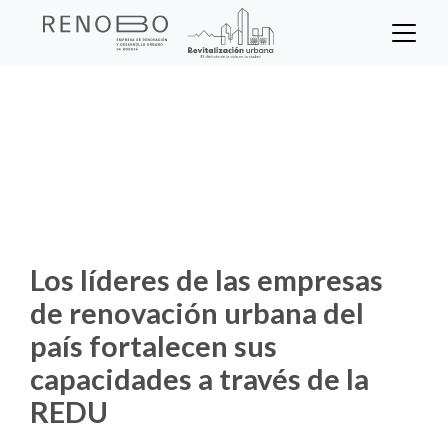
Sitio Web Empresa de Ren
Pasar
al
contenido
Inicio
Noticias
principal
Los líderes de las empresas de
renovación urbana del país fortalecen sus
capacidades a través de la REDU
Los líderes de las empresas
de renovación urbana del
país fortalecen sus
capacidades a través de la
REDU