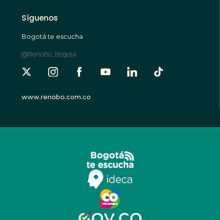
Síguenos
Bogotá te escucha
@RenoBo_Bogota
www.renobo.com.co