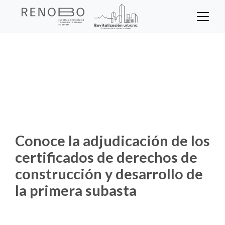
Sitio Web Empresa de Ren
Pasar
al
contenido
Inicio
Noticias
principal
Conoce la adjudicación de los
certificados de derechos de construcción y
desarrollo de la primera subasta
Conoce la adjudicación de los
certificados de derechos de
construcción y desarrollo de
la primera subasta