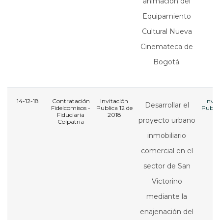
animación del
Equipamiento
Cultural Nueva
Cinemateca de
Bogotá
.
14-12-18
Contratación
Invitación
Invit
Desarrollar el
Fideicomisos -
Publica 12 de
Public
Fiduciaria
2018
20
proyecto urbano
Colpatria
inmobiliario
comercial en el
sector de San
Victorino
mediante la
enajenación del