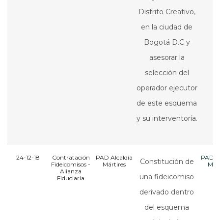
Distrito Creativo,
en la ciudad de
Bogotá D.C y
asesorar la
selección del
operador ejecutor
de este esquema
y su interventoría
.
24-12-18
Contratación
PAD Alcaldía
PAD Al
Constitución de
Fideicomisos -
Mártires
Márt
Alianza
una fideicomiso
Fiduciaria
derivado dentro
del esquema