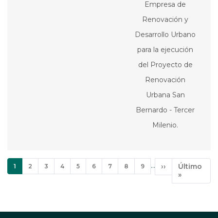
Empresa de
Renovación y
Desarrollo Urbano
para la ejecución
del Proyecto de
Renovación
Urbana San
Bernardo - Tercer
Milenio.
Paginación
…
Página
Página
Página
Página
Página
Página
Página
Página
Página
Siguiente
››
Última
Último
1
2
3
4
5
6
7
8
9
actual
página
página
»