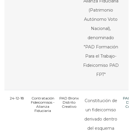
Alianza Fiduciaria
(Patrimonio
Autónomo Voto
Nacional),
denominado
"PAD Formación
Para el Trabajo-
Fideicomiso PAD
FPT"
24-12-18
Contratación
PAD Bronx
PAD 
Constitución de
Fideicomisos -
Distrito
Dist
Alianza
Creativo
Crea
un fideicomiso
Fiduciaria
derivado dentro
del esquema