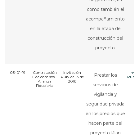
como también el
acompañamiento
en la etapa de
construcción del
proyecto.
03-01-19
Contratación
Invitación
Invit
Prestar los
Fideicomisos -
Pública 13 de
Públic
Alianza
2018
20
servicios de
Fiduciaria
vigilancia y
seguridad privada
en los predios que
hacen parte del
proyecto Plan