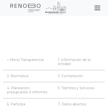
Sitio Web Empresa de Ren
Pasar
Inicio
Transparencia
Contratación
al
contenido
Convocatorias
principal
< Menú Transparencia
1. Información de la
entidad
2. Normativa
3. Contratación
4. Planeación,
5. Trámites y Servicios
presupuesto e informes
6. Participa
7. Datos abiertos