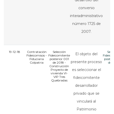
desarrollo del
convenio
interadministrativo
número 1725 de
2007
.
19-12-18
Contratación
Selección
Sele
El objeto del
Fideicomisos -
Fideicomitente
Fideico
Fiduciaria
posterior 001
poster
presente proceso
Colpatria
de 2018 -
de 
Construcción
es seleccionar el
Proyecto de
vivienda VI-
VIP Tres
fideicomitente
Quebradas
desarrollador
privado que se
vinculará al
Patrimonio