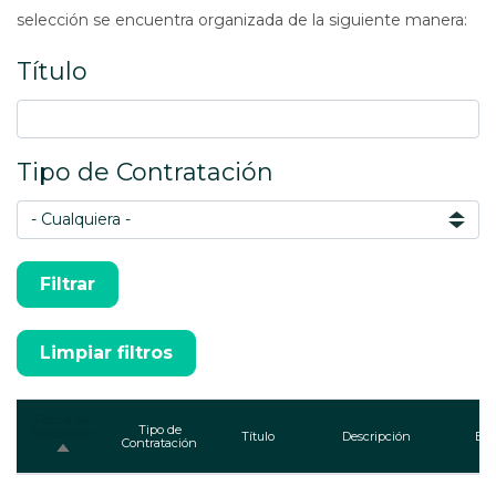
selección se encuentra organizada de la siguiente manera:
Título
Tipo de Contratación
Fecha de
Tipo de
Expedición
Título
Descripción
Enl
Contratación
Ordenar
descendente