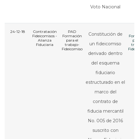
Voto Nacional
24-12-18
Contratación
PAD
P
Constitución de
Fideicomisos -
Formación
Form
Alianza
para el
par
un fideicomiso
Fiduciaria
trabajo-
trab
Fideicomiso
Fidei
derivado dentro
del esquema
fiduciario
estructurado en el
marco del
contrato de
fiducia mercantil
No. 005 de 2016
suscrito con