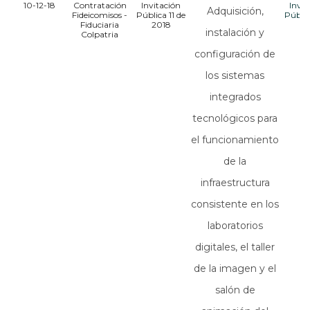
10-12-18
Contratación
Invitación
Invit
Adquisición,
Fideicomisos -
Pública 11 de
Públic
Fiduciaria
2018
20
instalación y
Colpatria
configuración de
los sistemas
integrados
tecnológicos para
el funcionamiento
de la
infraestructura
consistente en los
laboratorios
digitales, el taller
de la imagen y el
salón de