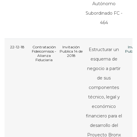
Autónomo
Subordinado FC -
464
22-12-18
Contratación
Invitación
Invit
Estructurar un
Fideicomisos -
Publica 14 de
Public
Alianza
2018
20
esquema de
Fiduciaria
negocio a partir
de sus
componentes
técnico, legal y
económico
financiero para el
desarrollo del
Proyecto Bronx