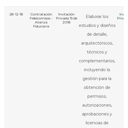
28-12-18
Contratación
Invitación
Invit
Elaborar los
Fideicomisos -
Privada 15 de
Privad
Alianza
2018
20
estudios y diseños
Fiduciaria
de detalle,
arquitectónicos,
técnicos y
complementarios,
incluyendo la
gestión para la
obtención de
permisos,
autorizaciones,
aprobaciones y
licencias de