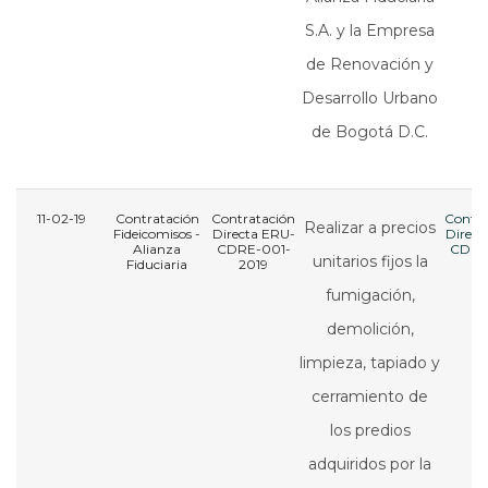
S.A. y la Empresa
de Renovación y
Desarrollo Urbano
de Bogotá D.C.
11-02-19
Contratación
Contratación
Contra
Realizar a precios
Fideicomisos -
Directa ERU-
Direct
Alianza
CDRE-001-
CDRE
unitarios fijos la
Fiduciaria
2019
20
fumigación,
demolición,
limpieza, tapiado y
cerramiento de
los predios
adquiridos por la