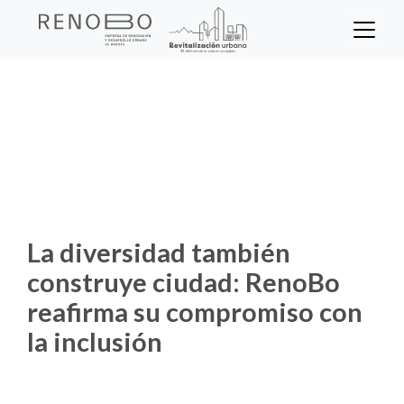
Sitio Web Empresa de Ren
Pasar
al
contenido
Inicio
Noticias
principal
La diversidad también construye ciudad:
RenoBo reafirma su compromiso con la
inclusión
La diversidad también
construye ciudad: RenoBo
reafirma su compromiso con
la inclusión