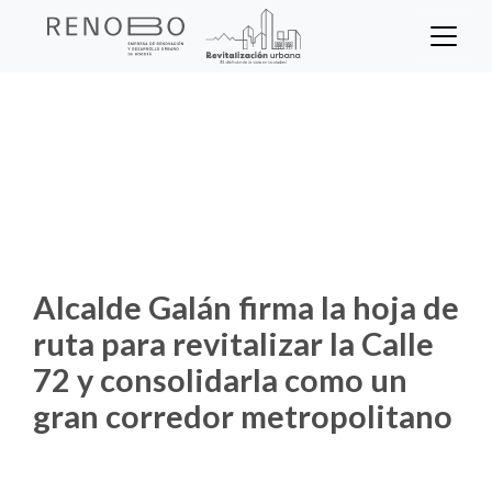
Sitio Web Empresa de Ren
Pasar
al
contenido
Inicio
Noticias
principal
Alcalde Galán firma la hoja de ruta para
revitalizar la Calle 72 y consolidarla como un
gran corredor metropolitano
Alcalde Galán firma la hoja de
ruta para revitalizar la Calle
72 y consolidarla como un
gran corredor metropolitano