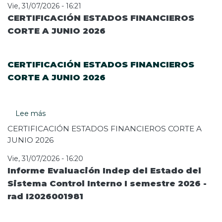
FINANCIERA
Vie, 31/07/2026 - 16:21
CORTE
CERTIFICACIÓN ESTADOS FINANCIEROS
A
CORTE A JUNIO 2026
JUNIO
2026
CERTIFICACIÓN ESTADOS FINANCIEROS
CORTE A JUNIO 2026
Lee más
sobre
CERTIFICACIÓN
CERTIFICACIÓN ESTADOS FINANCIEROS CORTE A
ESTADOS
JUNIO 2026
FINANCIEROS
CORTE
Vie, 31/07/2026 - 16:20
A
Informe Evaluación Indep del Estado del
JUNIO
Sistema Control Interno I semestre 2026 -
2026
rad I2026001981