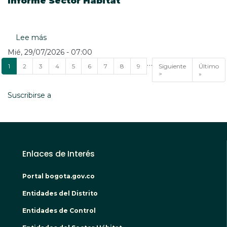
Informe Sector Habitat
Lee más
sobre
Espacios
Mié, 29/07/2026 - 07:00
de
Paginación
…
Página
1
Página
2
Página
3
Página
4
Página
5
Página
6
Página
7
Página
8
Página
9
Siguiente
Siguiente
Última
Último
diálogo
actual
página
>
página
»
ciudadano
-
Suscribirse a
2026
Informe
Sector
Habitat
Enlaces de Interés
Portal bogota.gov.co
Entidades del Distrito
Entidades de Control