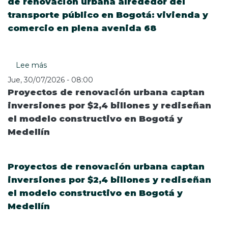
de renovación urbana alrededor del
I2026001981
transporte público en Bogotá: vivienda y
comercio en plena avenida 68
Lee más
sobre
TransMilenio
Jue, 30/07/2026 - 08:00
presenta
Proyectos de renovación urbana captan
su
inversiones por $2,4 billones y rediseñan
primer
el modelo constructivo en Bogotá y
proyecto
de
Medellín
renovación
urbana
alrededor
Proyectos de renovación urbana captan
del
inversiones por $2,4 billones y rediseñan
transporte
el modelo constructivo en Bogotá y
público
en
Medellín
Bogotá:
vivienda