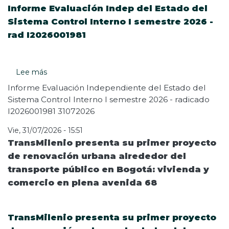
Informe Evaluación Indep del Estado del
Sistema Control Interno I semestre 2026 -
rad I2026001981
Lee más
sobre
Informe
Informe Evaluación Independiente del Estado del
Evaluación
Sistema Control Interno I semestre 2026 - radicado
Indep
I2026001981 31072026
del
Estado
Vie, 31/07/2026 - 15:51
del
TransMilenio presenta su primer proyecto
Sistema
de renovación urbana alrededor del
Control
transporte público en Bogotá: vivienda y
Interno
I
comercio en plena avenida 68
semestre
2026
-
TransMilenio presenta su primer proyecto
rad