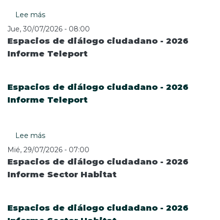
y
Lee más
sobre
comercio
Proyectos
en
Jue, 30/07/2026 - 08:00
de
plena
Espacios de diálogo ciudadano - 2026
renovación
avenida
Informe Teleport
urbana
68
captan
inversiones
Espacios de diálogo ciudadano - 2026
por
$2,4
Informe Teleport
billones
y
rediseñan
Lee más
sobre
el
Espacios
modelo
Mié, 29/07/2026 - 07:00
de
constructivo
Espacios de diálogo ciudadano - 2026
diálogo
en
Informe Sector Habitat
ciudadano
Bogotá
-
y
2026
Medellín
Espacios de diálogo ciudadano - 2026
Informe
Teleport