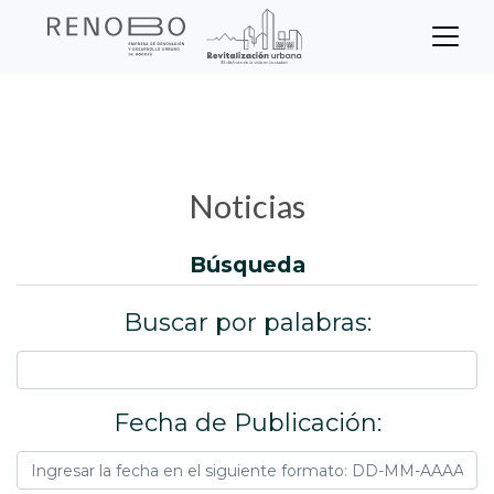
Sitio Web Empresa de Ren
Pasar
Inicio
Noticias
al
contenido
principal
Noticias
búsqueda
Buscar por palabras:
Fecha de Publicación: