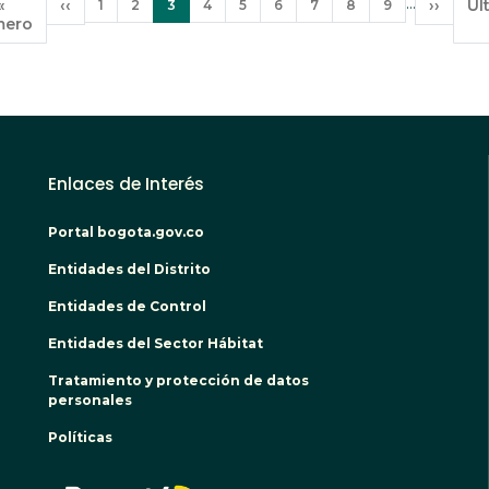
Paginación
…
Primera
«
Página
‹‹
Página
Página
Página
Página
Página
Página
Página
Página
Página
Siguien
››
Úl
Úl
1
2
3
4
5
6
7
8
9
mero
página
anterior
actual
página
pá
Enlaces de Interés
Portal bogota.gov.co
Entidades del Distrito
Entidades de Control
Entidades del Sector Hábitat
Tratamiento y protección de datos
personales
Políticas
BOGO