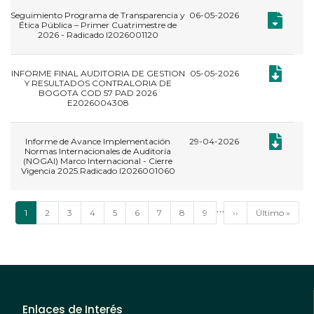
Seguimiento Programa de Transparencia y
06-05-2026
,
Documento:
Documento:
Ética Pública – Primer Cuatrimestre de
2026 - Radicado I2026001120
Documento
INFORME FINAL AUDITORIA DE GESTION
05-05-2026
Y RESULTADOS CONTRALORIA DE
BOGOTA COD 57 PAD 2026
E2026004308
Documento:
Informe de Avance Implementación
29-04-2026
Normas Internacionales de Auditoría
(NOGAI) Marco Internacional - Cierre
Vigencia 2025.Radicado I2026001060
Paginación
…
Página
1
Página
2
Página
3
Página
4
Página
5
Página
6
Página
7
Página
8
Página
9
Siguiente
››
Última
Último »
actual
página
página
Enlaces de Interés