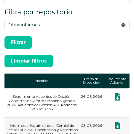
Filtra por repositorio
Fecha de
Documento
Nombre
Expedición
Adjunto
Seguimiento Acuerdos de Gestión
26-06-2026
Documento:
Concertación y formalización vigencia
2026. Acuerdos de Gestión 4.0. Radicado
I2026001555
Documento:
Informe de Seguimiento al Comité de
05-06-2026
Defensa Judicial, Conciliación y Repetición
y al SIPROJ-WEB Radicado I2026001387