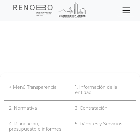
Sitio Web Empresa de Ren
Pasar
Inicio
Transparencia
al
contenido
Planeación, presupuesto e informes
principal
Informes de la Oficina de Control Interno
< Menú Transparencia
1. Información de la
entidad
2. Normativa
3. Contratación
4. Planeación,
5. Trámites y Servicios
presupuesto e informes