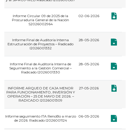
Documento:
Informe Circular 09 de 2025 de la
02-06-2026
Procuraduría General de la Nación
S2026002964
Informe Final de Auditoría Interna
28-05-2026
,
Documento:
Documento:
Estructuración de Proyectos – Radicado
I2026001332
Informe Final de Auditoría Interna de
28-05-2026
,
Documento:
Documento:
Seguimiento a la Gestión Comercial –
Radicado I2026001330
Documento
INFORME ARQUEO DE CAJA MENOR
27-05-2026
PARA FUNCIONAMIENTO, INVERSIÓN Y
OPERACIÓN – 25 DE MAYO DE 2026. –
RADICADO I2026001309
Informe seguimiento ITA RenoBo a marzo
06-05-2026
,
Documento:
Documento:
de 2026. Radicado I2026001124