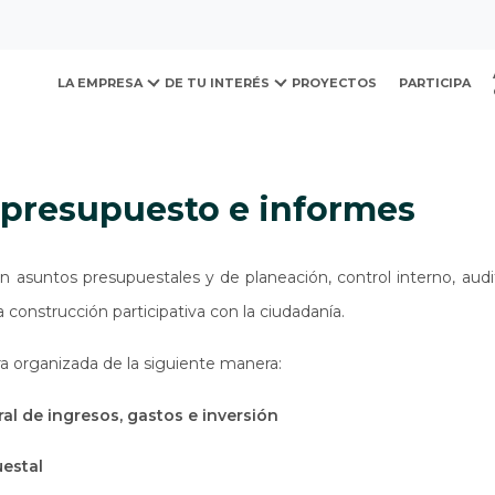
ovación y Desarrollo Urb
presupuesto e informes
LA EMPRESA
DE TU INTERÉS
PROYECTOS
PARTICIPA
, presupuesto e informes
n asuntos presupuestales y de planeación, control interno, aud
a construcción participativa con la ciudadanía.
a organizada de la siguiente manera:
al de ingresos, gastos e inversión
uestal