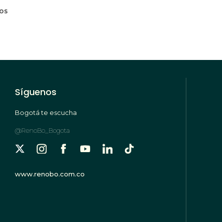
mos
Síguenos
Bogotá te escucha
@RenoBo_Bogota
www.renobo.com.co