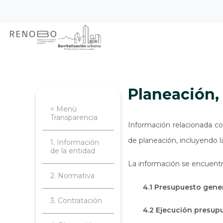
Sitio Web Empresa de Ren
Pasar
Inicio
Transparencia
Planeación, 
al
contenido
principal
Planeación
< Menú
Transparencia
Información relacionada co
de planeación, incluyendo l
1. Información
de la entidad
La información se encuentr
2. Normativa
4.1 Presupuesto gener
3. Contratación
4.2 Ejecución presup