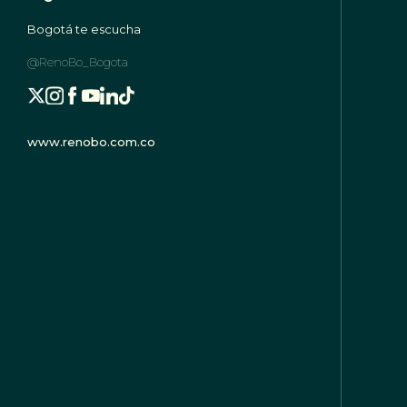
Bogotá te escucha
@RenoBo_Bogota
www.renobo.com.co