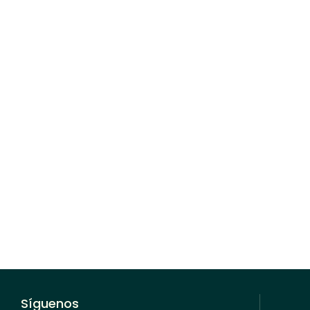
na nueva ventana
Síguenos