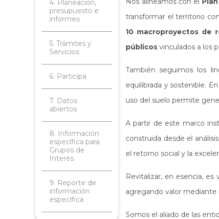
Nos alineamos con el
Plan
4. Planeación,
presupuesto e
transformar el territorio 
informes
10 macroproyectos de re
5. Trámites y
públicos
vinculados a los 
Servicios
También seguimos los li
6. Participa
equilibrada y sostenible. 
uso del suelo permite gener
7. Datos
abiertos
A partir de este marco ins
8. Información
construida desde el análisi
específica para
Grupos de
el retorno social y la excele
Interés
Revitalizar, en esencia, es
9. Reporte de
información
agregando valor mediante in
específica
Somos el aliado de las entid