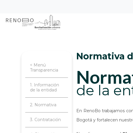
Sitio Web Empresa de Ren
Pasar
Inicio
Transparencia
Normativa de
al
contenido
principal
Normativa 
< Menú
norma
Transparencia
de la en
1. Información
de la entidad
2. Normativa
En RenoBo trabajamos con u
3. Contratación
Bogotá y fortalecen nuestro