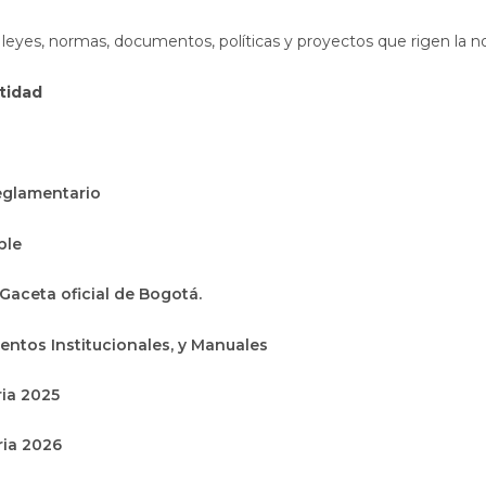
 leyes, normas, documentos, políticas y proyectos que rigen la n
ntidad
eglamentario
ble
Abre en una nueva ventana
Gaceta oficial de Bogotá.
ientos Institucionales, y Manuales
ia 2025
ria 2026