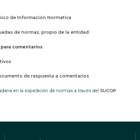
Abre en una nueva ventana
nico de Información Normativa
edas de normas, propio de la entidad
 para comentarios
tivos
ocumento de respuesta a comentarios
Abre en u
dadana en la expedición de normas a través del
SUCOP