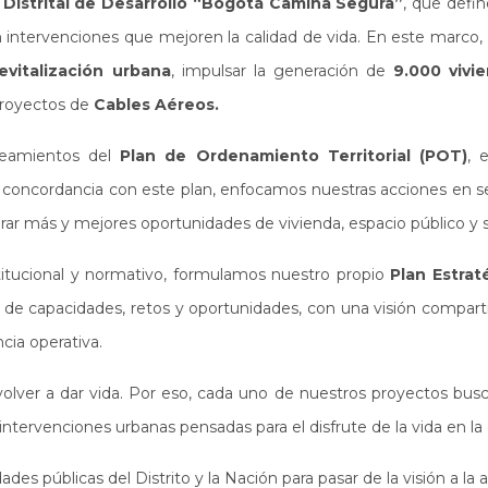
 Distrital de Desarrollo “Bogotá Camina Segura”
, que defin
con intervenciones que mejoren la calidad de vida. En este marco
vitalización urbana
, impulsar la generación de
9.000 vivi
proyectos de
Cables Aéreos.
neamientos del
Plan de Ordenamiento Territorial (POT)
, 
En concordancia con este plan, enfocamos nuestras acciones en s
ar más y mejores oportunidades de vivienda, espacio público y se
titucional y normativo, formulamos nuestro propio
Plan Estrat
s de capacidades, retos y oportunidades, con una visión compart
ncia operativa.
 volver a dar vida. Por eso, cada uno de nuestros proyectos busc
tervenciones urbanas pensadas para el disfrute de la vida en la 
ades públicas del Distrito y la Nación para pasar de la visión a la 