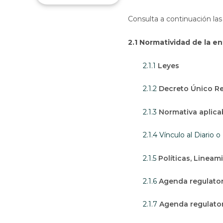
Consulta a continuación las
2.1 Normatividad de la e
2.1.1
Leyes
2.1.2
Decreto Único R
2.1.3
Normativa aplica
2.1.4 Vínculo al Diario o
2.1.5
Políticas, Lineam
2.1.6
Agenda regulator
2.1.7
Agenda regulato