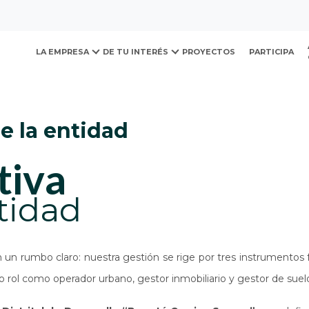
ovación y Desarrollo Urb
 la entidad
LA EMPRESA
DE TU INTERÉS
PROYECTOS
PARTICIPA
de la entidad
tiva
tidad
n rumbo claro: nuestra gestión se rige por tres instrumentos 
 rol como operador urbano, gestor inmobiliario y gestor de suel