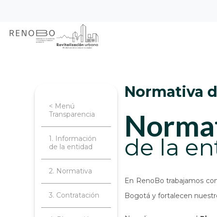
Sitio Web Empresa de Ren
Pasar
Inicio
Transparencia
Normativa de
al
contenido
principal
Normativa 
< Menú
norma
Transparencia
de la en
1. Información
de la entidad
2. Normativa
En RenoBo trabajamos con u
3. Contratación
Bogotá y fortalecen nuestro