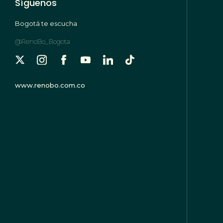
Síguenos
Bogotá te escucha
@RenoBo_Bogota
www.renobo.com.co