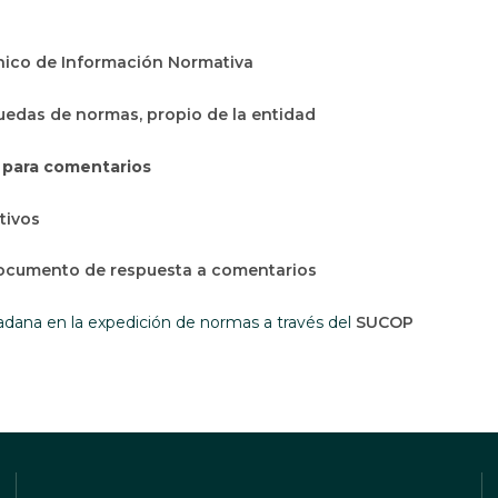
Abre en una nueva ventana
nico de Información Normativa
edas de normas, propio de la entidad
 para comentarios
tivos
ocumento de respuesta a comentarios
Abre en u
dadana en la expedición de normas a través del
SUCOP