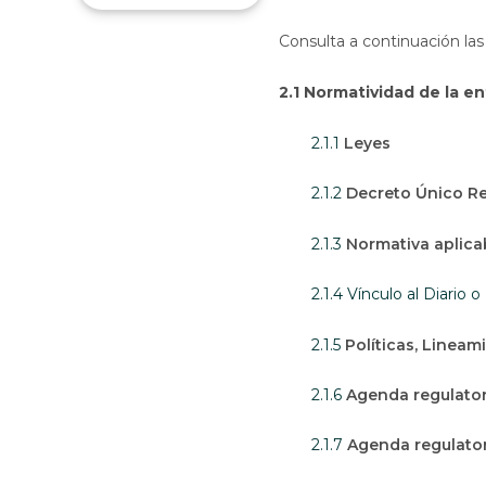
Consulta a continuación las
2.1 Normatividad de la e
2.1.1
Leyes
2.1.2
Decreto Único R
2.1.3
Normativa aplica
2.1.4 Vínculo al Diario o
2.1.5
Políticas, Lineam
2.1.6
Agenda regulator
2.1.7
Agenda regulato