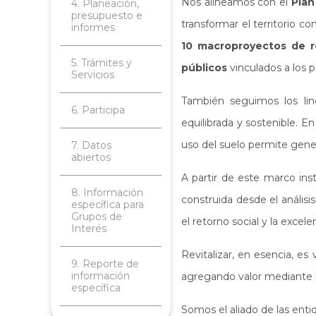
Nos alineamos con el
Plan
4. Planeación,
presupuesto e
transformar el territorio 
informes
10 macroproyectos de re
5. Trámites y
públicos
vinculados a los 
Servicios
También seguimos los li
6. Participa
equilibrada y sostenible. 
uso del suelo permite gener
7. Datos
abiertos
A partir de este marco ins
8. Información
construida desde el análisi
específica para
Grupos de
el retorno social y la excele
Interés
Revitalizar, en esencia, es
9. Reporte de
información
agregando valor mediante in
específica
Somos el aliado de las entid