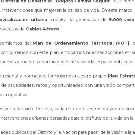
 Distrital de Desarrollo “Bogotá Camina Segura”
, que defin
con intervenciones que mejoren la calidad de vida. En este marco
vitalización urbana
, impulsar la generación de
9.000 vivi
proyectos de
Cables Aéreos.
neamientos del
Plan de Ordenamiento Territorial (POT)
, 
En concordancia con este plan, enfocamos nuestras acciones en s
ar más y mejores oportunidades de vivienda, espacio público y se
titucional y normativo, formulamos nuestro propio
Plan Estrat
s de capacidades, retos y oportunidades, con una visión compart
ncia operativa.
 volver a dar vida. Por eso, cada uno de nuestros proyectos busc
tervenciones urbanas pensadas para el disfrute de la vida en la 
ades públicas del Distrito y la Nación para pasar de la visión a la 