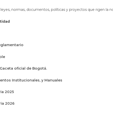
 leyes, normas, documentos, políticas y proyectos que rigen la n
ntidad
eglamentario
ble
Abre en una nueva ventana
Gaceta oficial de Bogotá.
ientos Institucionales, y Manuales
ia 2025
ria 2026