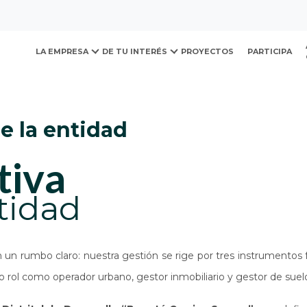
ovación y Desarrollo Urb
 la entidad
LA EMPRESA
DE TU INTERÉS
PROYECTOS
PARTICIPA
de la entidad
tiva
tidad
n rumbo claro: nuestra gestión se rige por tres instrumentos 
 rol como operador urbano, gestor inmobiliario y gestor de suel