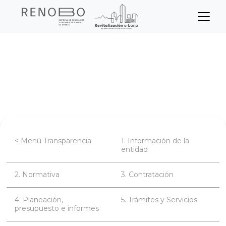
Sitio Web Empresa de Ren
Pasar
Inicio
Transparencia
Datos abiertos
al
contenido
Instrumentos de gestión de información
principal
pública
< Menú Transparencia
1. Información de la
entidad
2. Normativa
3. Contratación
4. Planeación,
5. Trámites y Servicios
presupuesto e informes