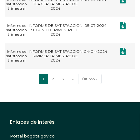
satisfacción
TERCER TRIMESTRE DE
trimestral
2024
Documento
Informe de
INFORME DE SATISFACCIÓN
05-07-2024
satisfacción
SEGUNDO TRIMESTRE DE
trimestral
2024
Documento
Informe de
INFORME DE SATISFACCIÓN
04-04-2024
satisfacción
PRIMER TRIMESTRE DE
trimestral
2024
Paginación
Página
1
Página
2
Página
3
Siguiente
››
Última
Último »
actual
página
página
Enlaces de Interés
Portal bogota.gov.co