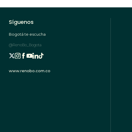
Síguenos
Bogotá te escucha
@RenoBo_Bogota
www.renobo.com.co