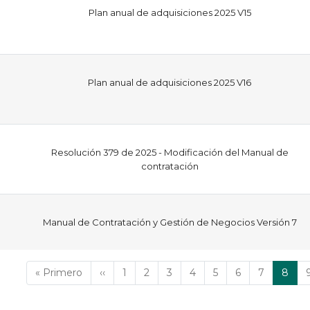
Plan anual de adquisiciones 2025 V15
Plan anual de adquisiciones 2025 V16
Resolución 379 de 2025 - Modificación del Manual de
contratación
Manual de Contratación y Gestión de Negocios Versión 7
Primera
« Primero
Página
‹‹
Página
1
Página
2
Página
3
Página
4
Página
5
Página
6
Página
7
Págin
8
página
anterior
actua