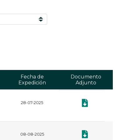
Fecha de
Documento
Expedición
Adjunto
28-07-2025
Documento: Plan anual de ad
Documento: Manual de Cont
08-08-2025