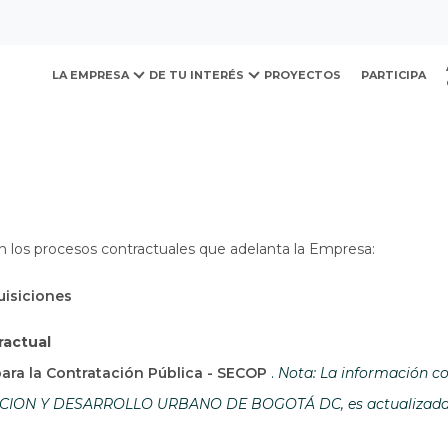
ovación y Desarrollo Urb
LA EMPRESA
DE TU INTERÉS
PROYECTOS
PARTICIPA
n los procesos contractuales que adelanta la Empresa:
uisiciones
ractual
Abre en una nueva ven
para la Contratación Pública - SECOP
.
Nota: La información co
ON Y DESARROLLO URBANO DE BOGOTÁ DC, es actualizada por 