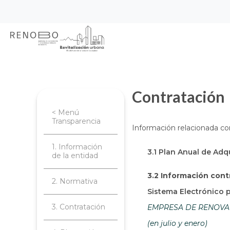
Sitio Web Empresa de Ren
Pasar
Inicio
Transparencia
Contratación
al
contenido
principal
Contratación
< Menú
Transparencia
Información relacionada co
1. Información
3.1 Plan Anual de Adq
de la entidad
3.2 Información cont
2. Normativa
Sistema Electrónico 
3. Contratación
EMPRESA DE RENOVACI
(en julio y enero)