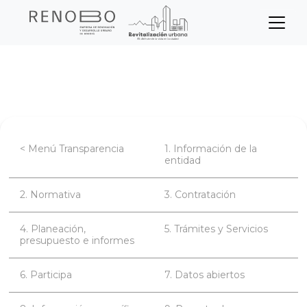
Sitio Web Empresa de Ren
Pasar
Inicio
Transparencia
Contratación
al
contenido
principal
< Menú Transparencia
1. Información de la
entidad
2. Normativa
3. Contratación
4. Planeación,
5. Trámites y Servicios
presupuesto e informes
6. Participa
7. Datos abiertos