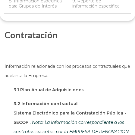
8. Información específica
9. Reporte de
para Grupos de Interés
información específica
Contratación
Información relacionada con los procesos contractuales que
adelanta la Empresa:
3.1 Plan Anual de Adquisiciones
3.2 Información contractual
Sistema Electrónico para la Contratación Pública -
Abre en una nueva ventana
SECOP
.
Nota: La información correspondiente a los
contratos suscritos por la EMPRESA DE RENOVACION