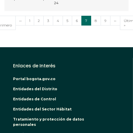
24
Paginación
rimera
Página
‹‹
Página
1
Página
2
Página
3
Página
4
Página
5
Página
6
Página
7
Página
8
Página
9
Siguiente
››
Últi
Últi
ágina
rimero
anterior
actual
página
pági
»
Enlaces de Interés
Portal bogota.gov.co
Entidades del Distrito
Entidades de Control
Entidades del Sector Hábitat
Tratamiento y protección de datos
personales