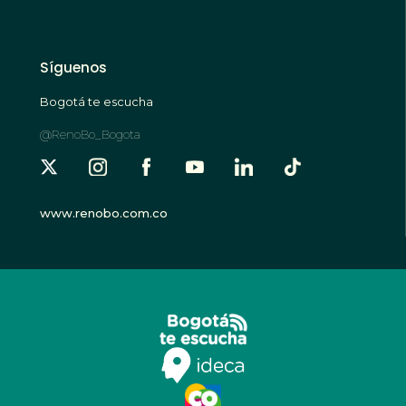
Síguenos
Bogotá te escucha
@RenoBo_Bogota
www.renobo.com.co