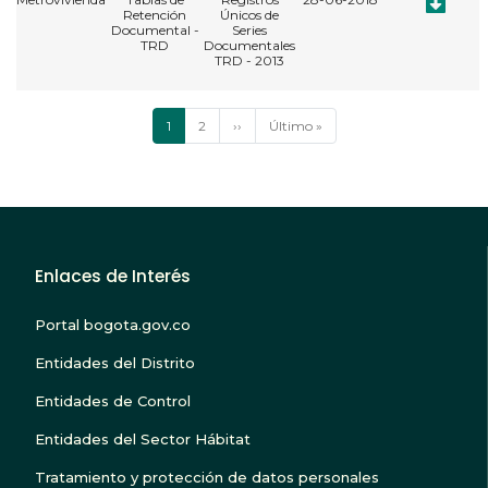
Retención
Únicos de
Documental -
Series
TRD
Documentales
TRD - 2013
Paginación
Página
1
Página
2
Siguiente
››
Última
Último »
actual
página
página
Enlaces de Interés
Portal bogota.gov.co
Entidades del Distrito
Entidades de Control
Entidades del Sector Hábitat
Tratamiento y protección de datos personales