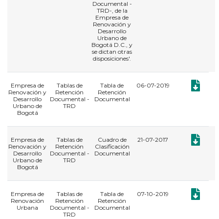
Documental -
TRD-, de la
Empresa de
Renovación y
Desarrollo
Urbano de
Bogotá D.C., y
se dictan otras
disposiciones'.
Documento
Empresa de
Tablas de
Tabla de
06-07-2019
Renovación y
Retención
Retención
Desarrollo
Documental -
Documental
Urbano de
TRD
Bogotá
Documento
Empresa de
Tablas de
Cuadro de
21-07-2017
Renovación y
Retención
Clasificación
Desarrollo
Documental -
Documental
Urbano de
TRD
Bogotá
Documento
Empresa de
Tablas de
Tabla de
07-10-2019
Renovación
Retención
Retención
Urbana
Documental -
Documental
TRD