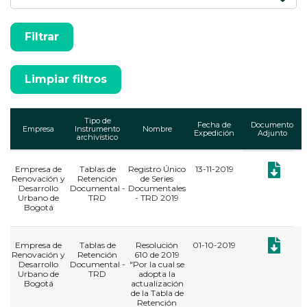
Tipo de
Fecha de
Documento
Empresa
Instrumento
Nombre
Expedición
Adjunto
archivístico
Empresa de
Tablas de
Registro Único
13-11-2019
Documento
Renovación y
Retención
de Series
Desarrollo
Documental -
Documentales
Urbano de
TRD
- TRD 2019
Bogotá
Documento
Empresa de
Tablas de
Resolución
01-10-2019
Renovación y
Retención
610 de 2019
Desarrollo
Documental -
"Por la cual se
Urbano de
TRD
adopta la
Bogotá
actualización
de la Tabla de
Retención