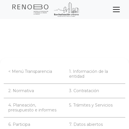
Sitio Web Empresa de Ren
Pasar
Inicio
Transparencia
al
contenido
Gestión Documental
principal
< Menú Transparencia
1. Información de la
entidad
2. Normativa
3. Contratación
4. Planeación,
5. Trámites y Servicios
presupuesto e informes
6. Participa
7. Datos abiertos