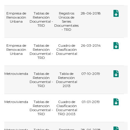
Documento
Empresa de
Tablas de
Registros
28-06-2018
Renovación
Retención
Únicos de
Urbana
Documental -
Series
TRD
Documentales
- TRD
Documento
Empresa de
Tablas de
Cuadro de
26-03-2014
Renovación
Retención
Clasificación
Urbana
Documental -
Documental
TRD
Documento
Metrovivienda
Tablas de
Tabla de
07-10-2019
Retención
Retención
Documental -
Documental
TRD
2013
Documento
Metrovivienda
Tablas de
Cuadro de
01-01-2019
Retención
Clasificación
Documental -
Documental
TRD
TRD 2003
Documento
Metrovivienda
Tablas de
Registros
28-06-2018